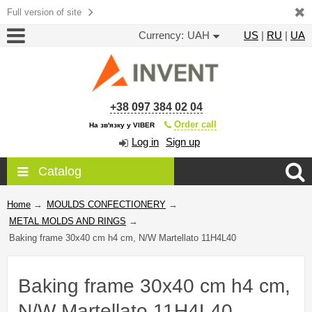
Full version of site
Currency:
UAH
US
|
RU
|
UA
+38 097 384 02 04
Order call
На зв'язку у VIBER
Log in
Sign up
Catalog
Home
→
MOULDS CONFECTIONERY
→
METAL MOLDS AND RINGS
→
Baking frame 30x40 cm h4 cm, N/W Martellato 11H4L40
Baking frame 30x40 cm h4 cm,
N/W Martellato 11H4L40