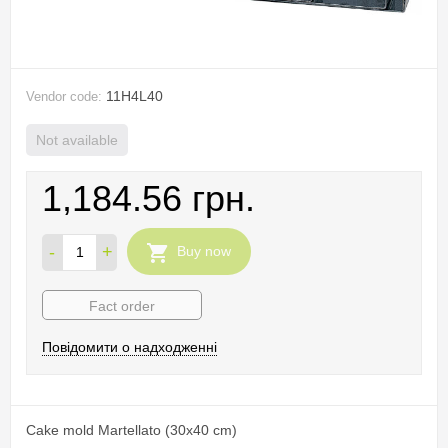
11H4L40
Vendor code:
Not available
1,184.56 грн.
-
+
Buy now
Fact order
Повідомити о надходженні
Cake mold Martellato (30x40 cm)